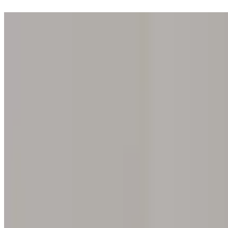
Entrez dans l'une de nos 200 galeries. La découverte de votre iris est o
Accueil
Notre concept
Offrir l'expérience
Trouver une galerie