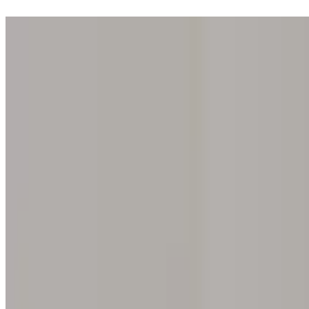
Entre en una de nuestras 200 galerías. El descubrimiento de su iris es 
Inicio
Nuestro concepto
Regalar la experiencia
Encontrar una galería