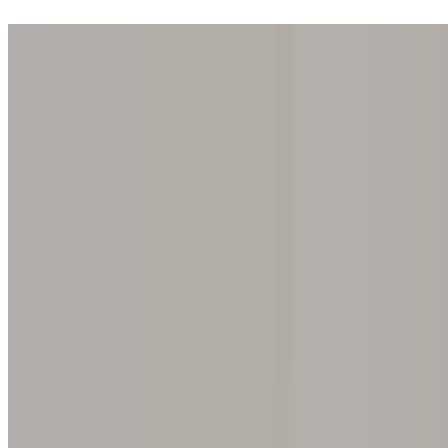
Wejdź do jednej z naszych 200 galerii. Odkrycie Twojej tęczówki jest
Strona główna
Nasza idea
Podaruj doświadczenie
Znajdź galerię