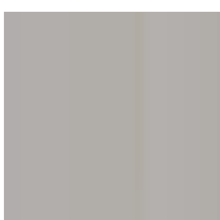
Entri in una delle nostre 200 gallerie. La scoperta della sua iride è grat
Home
Il nostro concept
Regala l'esperienza
Trova una galleria