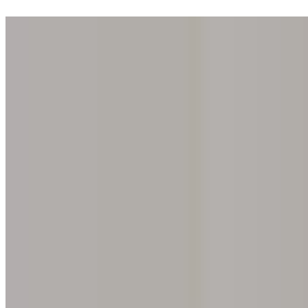
Entre numa das nossas 200 galerias. A descoberta da sua íris é gratuita
Início
O nosso conceito
Oferecer a experiência
Encontrar uma galeria